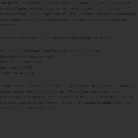
Jako przedsiębiorstwo działające na arenie międzynarodowej, do podstawowych
wartości Daimler Truck AG należą równość szans, różnorodność, otwartość i
szacunek. Pokazujemy to poprzez sposób, w jaki myślimy, działamy i komunikujemy
się. Zasadniczo wszystkie wybrane pojęcia obejmują oczywiście wszystkie płci i
tożsamości.
1
Mercedes‑Benz Trucks Service24h jest obecnie dostępny w 34 krajach.
2
W następujących krajach obowiązują inne numery telefonów
Mercedes‑Benz Trucks Service24h:
Rumunia: +40 800672393
Serbia: 0800 191053
Turcja: +90 4446284
3
Belgia, Bośnia i Hercegowina, Brazylia, Bułgaria, Dania, Niemcy, Estonia, Finlandia,
Francja, Grecja, Wielka Brytania, Irlandia, Włochy, Chorwacja, Łotwa, Litwa,
Luksemburg, Czarnogóra, Holandia, Norwegia, Austria, Polska, Portugalia, Rumunia,
Szwecja, Szwajcaria, Serbia, Słowacja, Słowenia, Hiszpania, Republika Południowej
Afryki, Czechy, Turcja, Węgry, Cypr.