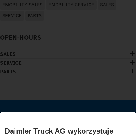
EMOBILITY-SALES
EMOBILITY-SERVICE
SALES
SERVICE
PARTS
OPEN-HOURS
SALES
SERVICE
PARTS
POZOSTAŃ W KONTAKCIE.
Odkryj Mercedes-Benz Trucks na naszych kanałach
cyfrowych.