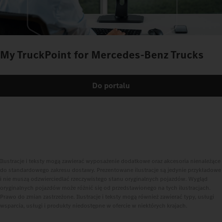
My TruckPoint for Mercedes‑Benz Trucks
Do portalu
Ilustracje i teksty mogą zawierać wyposażenie dodatkowe oraz akcesoria nienależące
do standardowego zakresu dostawy. Prezentowane ilustracje są jedynie przykładowe
i nie muszą odzwierciedlać rzeczywistego stanu oryginalnych pojazdów. Wygląd
oryginalnych pojazdów może różnić się od przedstawionego na tych ilustracjach.
Prawo do zmian zastrzeżone. Ilustracje i teksty mogą również zawierać typy, usługi
wsparcia, usługi i produkty niedostępne w ofercie w niektórych krajach.