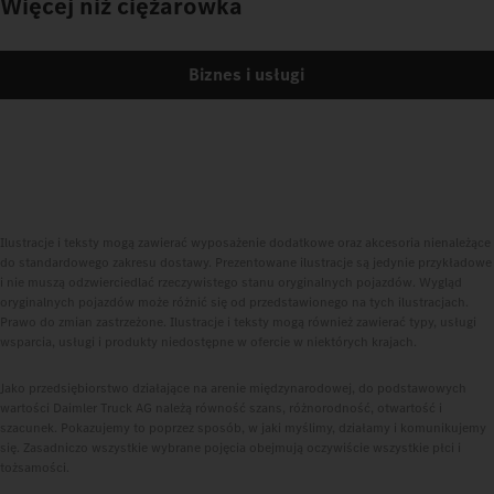
Więcej niż ciężarówka
Biznes i usługi
Ilustracje i teksty mogą zawierać wyposażenie dodatkowe oraz akcesoria nienależące
do standardowego zakresu dostawy. Prezentowane ilustracje są jedynie przykładowe
i nie muszą odzwierciedlać rzeczywistego stanu oryginalnych pojazdów. Wygląd
oryginalnych pojazdów może różnić się od przedstawionego na tych ilustracjach.
Prawo do zmian zastrzeżone. Ilustracje i teksty mogą również zawierać typy, usługi
wsparcia, usługi i produkty niedostępne w ofercie w niektórych krajach.
Jako przedsiębiorstwo działające na arenie międzynarodowej, do podstawowych
wartości Daimler Truck AG należą równość szans, różnorodność, otwartość i
szacunek. Pokazujemy to poprzez sposób, w jaki myślimy, działamy i komunikujemy
się. Zasadniczo wszystkie wybrane pojęcia obejmują oczywiście wszystkie płci i
tożsamości.