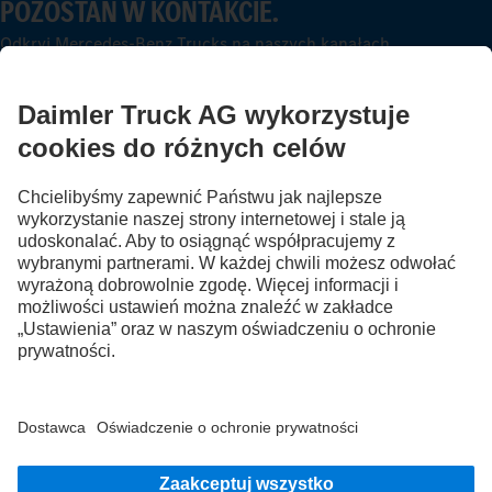
POZOSTAŃ W KONTAKCIE.
Odkryj Mercedes-Benz Trucks na naszych kanałach
cyfrowych.
FOLLOW THE ROADSTARS.
Wymień się doświadczeniami z innymi kierowcami
ciężarówek.
Wsiądź