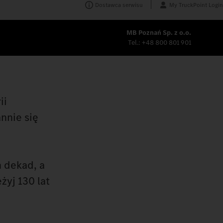
Dostawca serwisu
My TruckPoint Login
MB Poznań Sp. z o.o.
Tel.:
+48 800 801 901
ii
nnie się
 dekad, a
żyj 130 lat